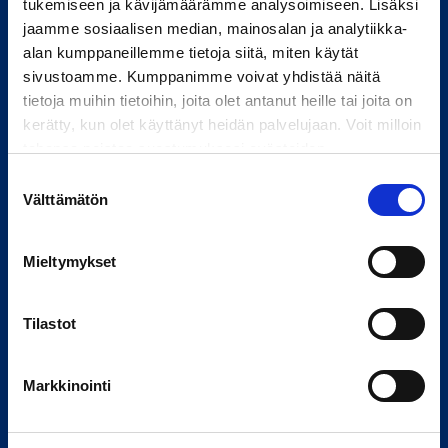
tukemiseen ja kävijämäärämme analysoimiseen. Lisäksi
jaamme sosiaalisen median, mainosalan ja analytiikka-
alan kumppaneillemme tietoja siitä, miten käytät
sivustoamme. Kumppanimme voivat yhdistää näitä
tietoja muihin tietoihin, joita olet antanut heille tai joita on
Tietoa meistä
kerätty, kun olet käyttänyt heidän palvelujaan. Voit milloin
tahansa poistaa suostumuksesi evästeiden
Yhtiömme
käyttöön Evästeet-sivulla.
Suostumuksen
Palvelumme
Välttämätön
valinta
Kestävä kehitys
Työpaikat
Mieltymykset
Tilastot
Yhteystiedot
Markkinointi
Palvelut ja toimipisteet
Jätä yhteydenottopyyntö