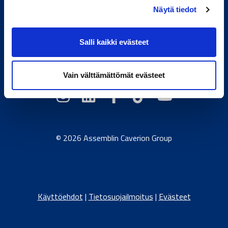
Näytä tiedot
Toimivan elämän tekijä.
Salli kaikki evästeet
Caverion.com
/
Itävalta
/
Tanska
/
Viro
/
Saksa
/
Latvia
/
Liettua
/
Norja
/
Ruotsi
Vain välttämättömät evästeet
© 2026 Assemblin Caverion Group
Käyttöehdot
|
Tietosuojailmoitus
|
Evästeet