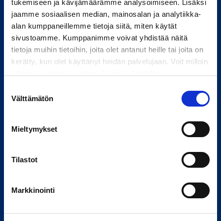
tukemiseen ja kävijämäärämme analysoimiseen. Lisäksi
jaamme sosiaalisen median, mainosalan ja analytiikka-
alan kumppaneillemme tietoja siitä, miten käytät
sivustoamme. Kumppanimme voivat yhdistää näitä
tietoja muihin tietoihin, joita olet antanut heille tai joita on
Tietoa meistä
kerätty, kun olet käyttänyt heidän palvelujaan. Voit milloin
tahansa poistaa suostumuksesi evästeiden
Yhtiömme
käyttöön Evästeet-sivulla.
Suostumuksen
Palvelumme
Välttämätön
valinta
Kestävä kehitys
Työpaikat
Mieltymykset
Tilastot
Yhteystiedot
Markkinointi
Palvelut ja toimipisteet
Jätä yhteydenottopyyntö