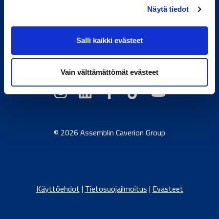
Näytä tiedot
Toimivan elämän tekijä.
Salli kaikki evästeet
Caverion.com
/
Itävalta
/
Tanska
/
Viro
/
Saksa
/
Latvia
/
Liettua
/
Norja
/
Ruotsi
Vain välttämättömät evästeet
© 2026 Assemblin Caverion Group
Käyttöehdot
|
Tietosuojailmoitus
|
Evästeet