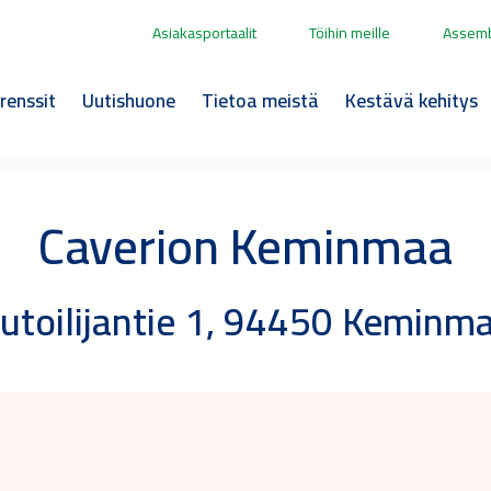
Asiakasportaalit
Töihin meille
Assemb
renssit
Uutishuone
Tietoa meistä
Kestävä kehitys
Caverion Keminmaa
utoilijantie 1, 94450 Keminm