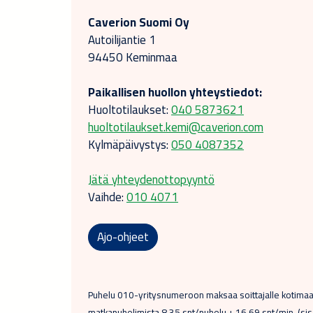
Caverion Suomi Oy
Autoilijantie 1
94450 Keminmaa
Paikallisen huollon yhteystiedot:
Huoltotilaukset:
040 5873621
huoltotilaukset.kemi@caverion.com
Kylmäpäivystys:
050 4087352
Jätä yhteydenottopyyntö
Vaihde:
010 4071
Ajo-ohjeet
Puhelu 010-yritysnumeroon maksaa soittajalle kotimaan 
matkapuhelimista 8,35 snt/puhelu + 16,69 snt/min. (sis. 