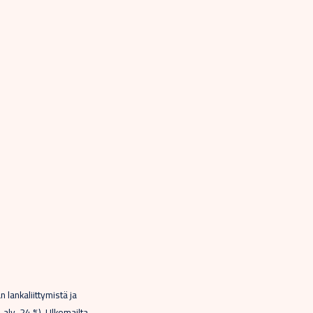
lankaliittymistä ja
alv. 24 %). Ulkomailta