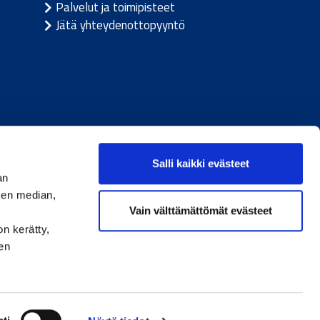
Palvelut ja toimipisteet
Jätä yhteydenottopyyntö
ja
/
Ruotsi
Salli kaikki evästeet
an
sen median,
Vain välttämättömät evästeet
on kerätty,
den
|
Tietosuojailmoitus
|
Evästeet