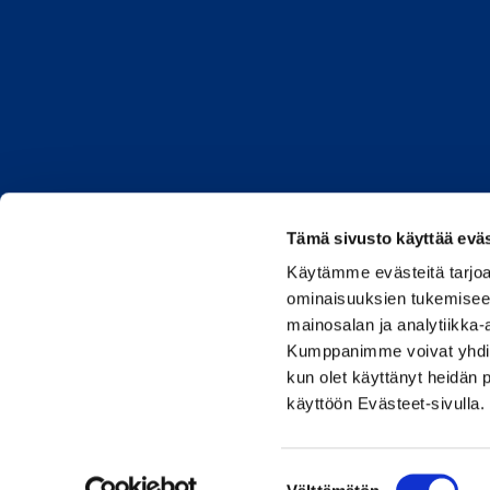
Tämä sivusto käyttää eväs
Caverion.co
Käytämme evästeitä tarjoa
ominaisuuksien tukemisee
mainosalan ja analytiikka-
Kumppanimme voivat yhdistää 
kun olet käyttänyt heidän 
käyttöön Evästeet-sivulla
© 2026 Assemblin Caveri
Suostumuksen