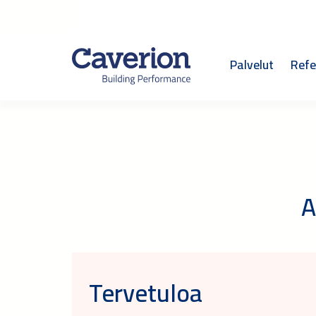
Palvelut
Refe
A
Tervetuloa