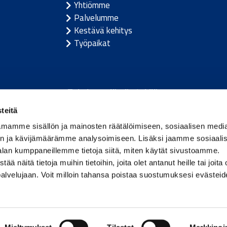
Yhtiömme
Palvelumme
Kestävä kehitys
Työpaikat
Toimivan elämän tekijä.
teitä
m
/
Itävalta
/
Tanska
/
Viro
/
Saksa
/
Latvia
/
Liettua
/
Nor
mamme sisällön ja mainosten räätälöimiseen, sosiaalisen medi
n ja kävijämäärämme analysoimiseen. Lisäksi jaamme sosiaali
alan kumppaneillemme tietoja siitä, miten käytät sivustoamme.
näitä tietoja muihin tietoihin, joita olet antanut heille tai joita 
palvelujaan. Voit milloin tahansa poistaa suostumuksesi evästei
.
on Group
Käyttöehdot