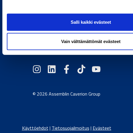
Jätä yhteydenottopyyntö
Salli kaikki evästeet
Toimivan elämän tekijä.
Vain välttämättömät evästeet
Caverion.com
/
Itävalta
/
Tanska
/
Viro
/
Saksa
/
Latvia
/
Liettua
/
Norja
/
Ruotsi
© 2026 Assemblin Caverion Group
Käyttöehdot
|
Tietosuojailmoitus
|
Evästeet