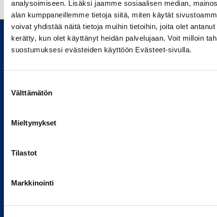
analysoimiseen. Lisäksi jaamme sosiaalisen median, mainosa
alan kumppaneillemme tietoja siitä, miten käytät sivusto
voivat yhdistää näitä tietoja muihin tietoihin, joita olet antanut h
kerätty, kun olet käyttänyt heidän palvelujaan. Voit milloin t
suostumuksesi evästeiden käyttöön Evästeet-sivulla.
Tietoa meistä
Suostumuksen
Välttämätön
valinta
Yhtiömme
Palvelumme
Mieltymykset
Kestävä kehitys
Työpaikat
Tilastot
Markkinointi
Yhteystiedot
Palvelut ja toimipisteet