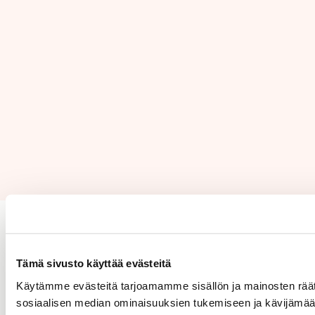
Tulisitko meille työcaveriksi?
Tämä sivusto käyttää evästeitä
Tutustu avoimiin työpaikkoihimme
Käytämme evästeitä tarjoamamme sisällön ja mainosten räät
sosiaalisen median ominaisuuksien tukemiseen ja kävijäm