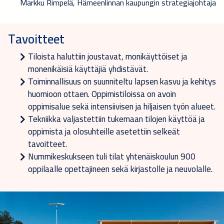
Markku Rimpelä, Hämeenlinnan kaupungin strategiajohtaja
Tavoitteet
Tiloista haluttiin joustavat, monikäyttöiset ja
monenikäisiä käyttäjiä yhdistävät.
Toiminnallisuus on suunniteltu lapsen kasvu ja kehitys
huomioon ottaen. Oppimistiloissa on avoin
oppimisalue sekä intensiivisen ja hiljaisen työn alueet.
Tekniikka valjastettiin tukemaan tilojen käyttöä ja
oppimista ja olosuhteille asetettiin selkeät
tavoitteet.
Nummikeskukseen tuli tilat yhtenäiskoulun 900
oppilaalle opettajineen sekä kirjastolle ja neuvolalle.