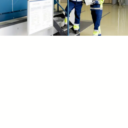
Mittauspalvelut teollisuudelle
Monipuoliset ja tarkat mittauspalvelut varmistat
tuotantolaitoksesi huoltojen ja asennusten…