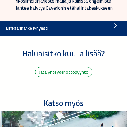
rikosilmoitinjärjestelmällä ja kaikista ongelmista
lähtee hälytys Caverionin etähallintakeskukseen.
Elinkaarihanke lyhyesti
Haluaisitko kuulla lisää?
Jätä yhteydenottopyyntö
Katso myös