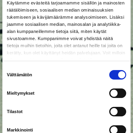
Käytämme evästeitä tarjoamamme sisällön ja mainosten
räätälöimiseen, sosiaalisen median ominaisuuksien
tukemiseen ja kävijämäärämme analysoimiseen. Lisäksi
jaamme sosiaalisen median, mainosalan ja analytiikka-
alan kumppaneillemme tietoja siitä, miten käytät
sivustoamme. Kumppanimme voivat yhdistää näitä
tietoja muihin tietoihin, joita olet antanut heille tai joita on
kerätty, kun olet käyttänyt heidän palvelujaan. Voit milloin
tahansa poistaa suostumuksesi evästeiden
käyttöön Evästeet-sivulla.
Suostumuksen
Välttämätön
valinta
Mieltymykset
Tilastot
Markkinointi