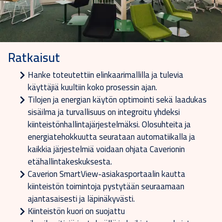
Ratkaisut
Hanke toteutettiin elinkaarimallilla ja tulevia
käyttäjiä kuultiin koko prosessin ajan.
Tilojen ja energian käytön optimointi sekä laadukas
sisäilma ja turvallisuus on integroitu yhdeksi
kiinteistönhallintajärjestelmäksi. Olosuhteita ja
energiatehokkuutta seurataan automatiikalla ja
kaikkia järjestelmiä voidaan ohjata Caverionin
etähallintakeskuksesta.
Caverion SmartView-asiakasportaalin kautta
kiinteistön toimintoja pystytään seuraamaan
ajantasaisesti ja läpinäkyvästi.
Kiinteistön kuori on suojattu