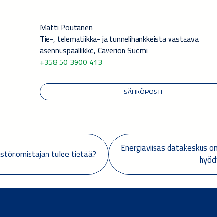
Matti Poutanen
Tie-, telematiikka- ja tunnelihankkeista vastaava
asennuspäällikkö, Caverion Suomi
+358 50 3900 413
SÄHKÖPOSTI
Energiaviisas datakeskus on
eistönomistajan tulee tietää?
hyöd