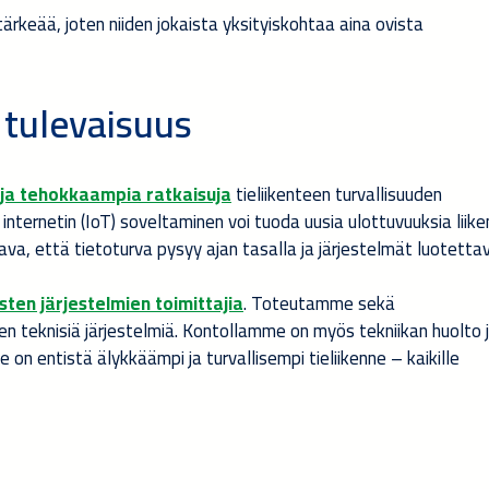
rkeää, joten niiden jokaista yksityiskohtaa aina ovista
 tulevaisuus
ja tehokkaampia ratkaisuja
tieliikenteen turvallisuuden
 internetin (IoT) soveltaminen voi tuoda uusia ulottuvuuksia liik
a, että tietoturva pysyy ajan tasalla ja järjestelmät luotettav
isten järjestelmien toimittajia
. Toteutamme sekä
en teknisiä järjestelmiä. Kontollamme on myös tekniikan huolto 
n entistä älykkäämpi ja turvallisempi tieliikenne – kaikille