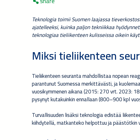
share
Teknologia toimii Suomen laajassa tieverkosto
ajatelleeksi, kuinka paljon tekniikkaa hyödynnetä
teknologiaa tieliikenteen kulisseissa oikein käyt
Miksi tieliikenteen seu
Tieliikenteen seuranta mahdollistaa nopean reagoin
parantunut Suomessa merkittävästi, ja kuolemaa
vuosikymmenen aikana (2015: 270 vrt. 2023: 183)
pysynyt kutakuinkin ennallaan (800–900 kpl vuosi
Turvallisuuden lisäksi teknologia edistää liikente
kiihdytellä, matkanteko helpottuu ja päästötkin