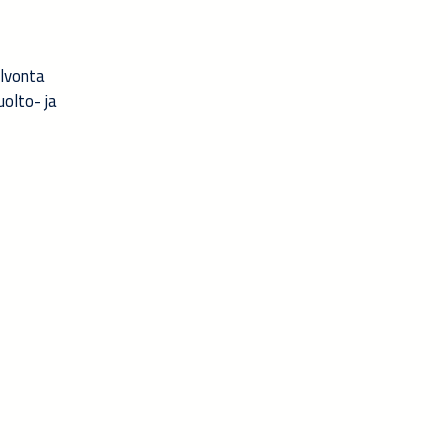
alvonta
uolto- ja