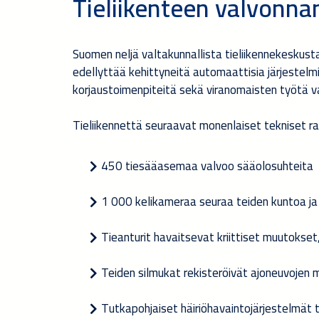
Tieliikenteen valvonna
Suomen neljä valtakunnallista tieliikennekeskust
edellyttää kehittyneitä automaattisia järjestelmi
korjaustoimenpiteitä sekä viranomaisten työtä v
Tieliikennettä seuraavat monenlaiset tekniset ra
450 tiesääasemaa valvoo sääolosuhteita
1 000 kelikameraa seuraa teiden kuntoa ja
Tieanturit havaitsevat kriittiset muutoks
Teiden silmukat rekisteröivät ajoneuvojen 
Tutkapohjaiset häiriöhavaintojärjestelmät 