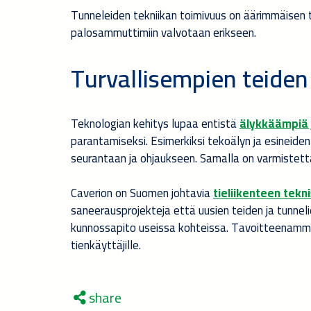
Tunneleiden tekniikan toimivuus on äärimmäisen tä
palosammuttimiin valvotaan erikseen.
Turvallisempien teiden
Teknologian kehitys lupaa entistä
älykkäämpiä 
parantamiseksi. Esimerkiksi tekoälyn ja esineiden
seurantaan ja ohjaukseen. Samalla on varmistettav
Caverion on Suomen johtavia
tieliikenteen tekn
saneerausprojekteja että uusien teiden ja tunneli
kunnossapito useissa kohteissa. Tavoitteenamme o
tienkäyttäjille.
share