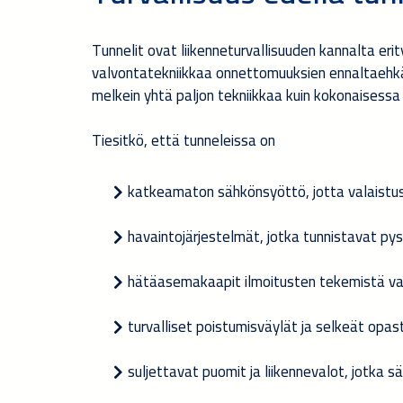
Tunnelit ovat liikenneturvallisuuden kannalta erit
valvontatekniikkaa onnettomuuksien ennaltaehkäi
melkein yhtä paljon tekniikkaa kuin kokonaisessa
Tiesitkö, että tunneleissa on
katkeamaton sähkönsyöttö, jotta valaistus
havaintojärjestelmät, jotka tunnistavat p
hätäasemakaapit ilmoitusten tekemistä va
turvalliset poistumisväylät ja selkeät opa
suljettavat puomit ja liikennevalot, jotka 