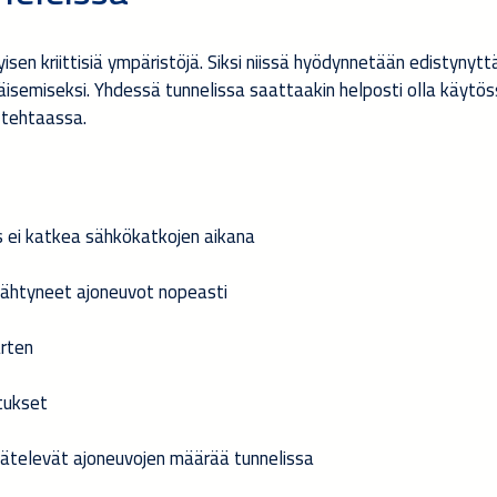
yisen kriittisiä ympäristöjä. Siksi niissä hyödynnetään edistynytt
semiseksi. Yhdessä tunnelissa saattaakin helposti olla käytö
 tehtaassa.
 ei katkea sähkökatkojen aikana
ysähtyneet ajoneuvot nopeasti
rten
stukset
säätelevät ajoneuvojen määrää tunnelissa