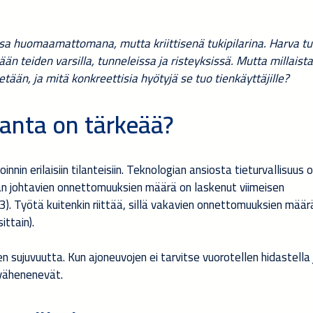
ssa huomaamattomana, mutta kriittisenä tukipilarina. Harva t
än teiden varsilla, tunneleissa ja risteyksissä. Mutta millaista
etään, ja mitä konkreettisia hyötyjä se tuo tienkäyttäjille?
ranta on tärkeää?
nin erilaisiin tilanteisiin. Teknologian ansiosta tieturvallisuus o
n johtavien onnettomuuksien määrä on laskenut viimeisen
. Työtä kuitenkin riittää, sillä vakavien onnettomuuksien määr
ttain).
en sujuvuutta. Kun ajoneuvojen ei tarvitse vuorotellen hidastella 
 vähenenevät.