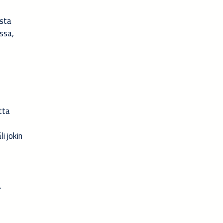
usta
ssa,
tta
i jokin
.