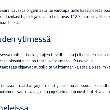
tä vaarantavasta ongelmasta tai vaikkapa tielle kaatuneesta pu
sen Tienkäyttäjän linjalle voi tehdä myös 112 Suomi -sovellukse
omaattisesti.
uuden ytimessä
essä roolissa tienkäyttäjien turvallisuutta ja liikenteen sujuvuu
ssa olosuhteissa on tästä yksi esimerkki. Ruuhkaisilla
t taas ohjaavat autoilijoita vaihtamaan kaistaa ajoissa, mikäl
en tärkeää – ovathan järjestelmät yleisen turvallisuuden kannalta
yttöoikeudet varmistavat, että järjestelmät toimivat luotettavasti
neleissa