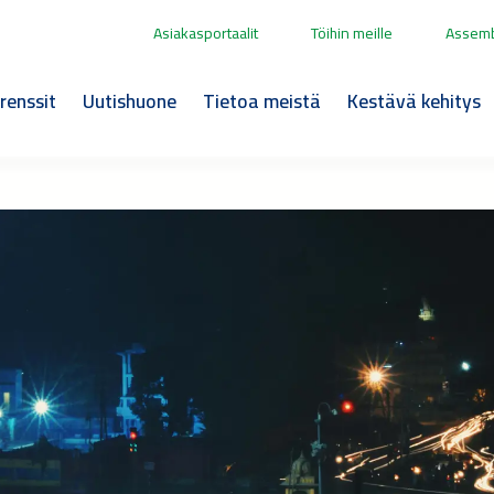
Asiakasportaalit
Töihin meille
Assemb
renssit
Uutishuone
Tietoa meistä
Kestävä kehitys