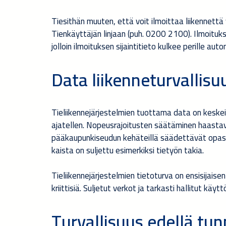
Tiesithän muuten, että voit ilmoittaa liikennet
Tienkäyttäjän linjaan (puh. 0200 2100). Ilmoituk
jolloin ilmoituksen sijaintitieto kulkee perille aut
Data liikenneturvallis
Tieliikennejärjestelmien tuottama data on keskeis
ajatellen. Nopeusrajoitusten säätäminen haastavi
pääkaupunkiseudun kehäteillä säädettävät opastee
kaista on suljettu esimerkiksi tietyön takia.
Tieliikennejärjestelmien tietoturva on ensisijais
kriittisiä. Suljetut verkot ja tarkasti hallitut kä
Turvallisuus edellä tun