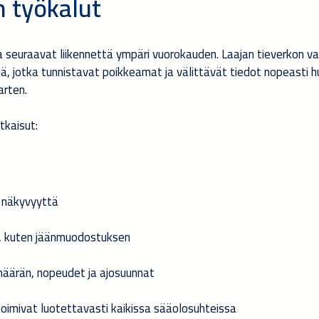
n työkalut
a seuraavat liikennettä ympäri vuorokauden. Laajan tieverkon v
ä, jotka tunnistavat poikkeamat ja välittävät tiedot nopeasti h
arten.
tkaisut:
 näkyvyyttä
et, kuten jäänmuodostuksen
määrän, nopeudet ja ajosuunnat
toimivat luotettavasti kaikissa sääolosuhteissa