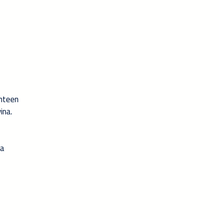
enteen
ina.
ja