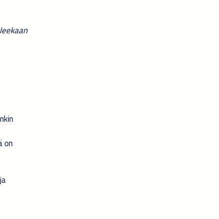
uleekaan
nkin
ä on
ja