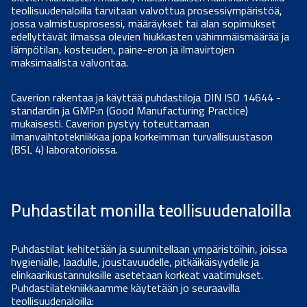
teollisuudenaloilla tarvitaan valvottua prosessiympäristöä,
jossa valmistusprosessi, määräykset tai alan sopimukset
edellyttävät ilmassa olevien hiukkasten vähimmäismäärää ja
lämpötilan, kosteuden, paine-eron ja ilmavirtojen
maksimaalista valvontaa.
Caverion rakentaa ja käyttää puhdastiloja DIN ISO 14644 -
standardin ja GMP:n (Good Manufacturing Practice)
mukaisesti. Caverion pystyy toteuttamaan
ilmanvaihtotekniikkaa jopa korkeimman turvallisuustason
(BSL 4) laboratorioissa.
Puhdastilat monilla teollisuudenaloilla
Puhdastilat kehitetään ja suunnitellaan ympäristöihin, joissa
hygienialle, laadulle, joustavuudelle, pitkäikäisyydelle ja
elinkaarikustannuksille asetetaan korkeat vaatimukset.
Puhdastilatekniikkaamme käytetään jo seuraavilla
teollisuudenaloilla: