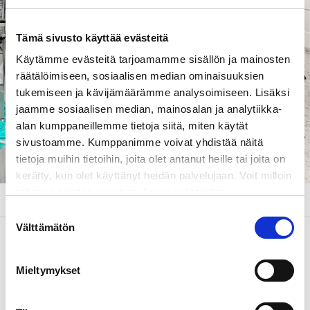
Tämä sivusto käyttää evästeitä
Käytämme evästeitä tarjoamamme sisällön ja mainosten
räätälöimiseen, sosiaalisen median ominaisuuksien
tukemiseen ja kävijämäärämme analysoimiseen. Lisäksi
jaamme sosiaalisen median, mainosalan ja analytiikka-
alan kumppaneillemme tietoja siitä, miten käytät
sivustoamme. Kumppanimme voivat yhdistää näitä
tietoja muihin tietoihin, joita olet antanut heille tai joita on
kerätty, kun olet käyttänyt heidän palvelujaan. Voit milloin
tahansa poistaa suostumuksesi evästeiden
käyttöön Evästeet-sivulla.
Suostumuksen
Välttämätön
valinta
Älykäs huolto
Mieltymykset
Nykyaikaiset ja toisiinsa liitetyt rakennusratkaisut