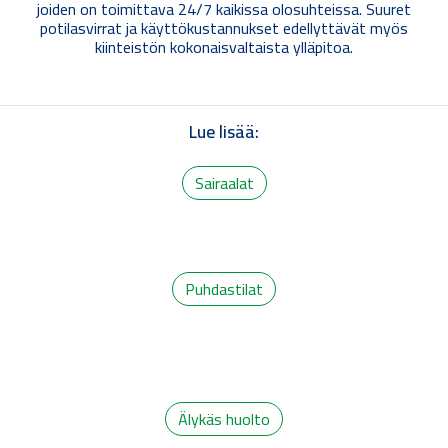
joiden on toimittava 24/7 kaikissa olosuhteissa. Suuret
potilasvirrat ja käyttökustannukset edellyttävät myös
kiinteistön kokonaisvaltaista ylläpitoa.
Lue lisää:
Sairaalat
Puhdastilat
Älykäs huolto