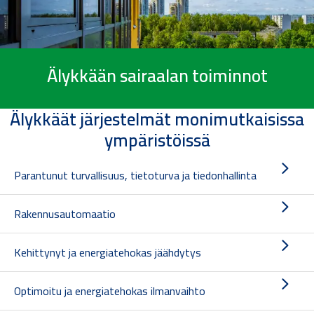
Älykkään sairaalan toiminnot
Älykkäät järjestelmät monimutkaisissa
ympäristöissä
Parantunut turvallisuus, tietoturva ja tiedonhallinta
Rakennusautomaatio
Kehittynyt ja energiatehokas jäähdytys
Optimoitu ja energiatehokas ilmanvaihto