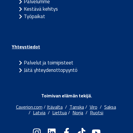
Palvelumme
Kestävä kehitys
Työpaikat
Yhteystiedot
Palvelut ja toimipisteet
Jätä yhteydenottopyyntö
Toimivan elämän tekijä.
Caverion.com
/
Itävalta
/
Tanska
/
Viro
/
Saksa
/
Latvia
/
Liettua
/
Norja
/
Ruotsi