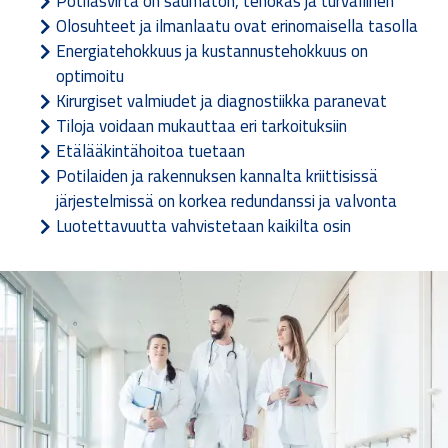
Potilasvirta on saumaton, tehokas ja turvallinen
Olosuhteet ja ilmanlaatu ovat erinomaisella tasolla
Energiatehokkuus ja kustannustehokkuus on
optimoitu
Kirurgiset valmiudet ja diagnostiikka paranevat
Tiloja voidaan mukauttaa eri tarkoituksiin
Etälääkintähoitoa tuetaan
Potilaiden ja rakennuksen kannalta kriittisissä
järjestelmissä on korkea redundanssi ja valvonta
Luotettavuutta vahvistetaan kaikilta osin