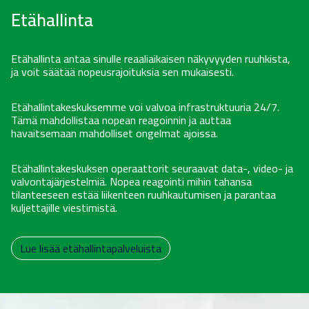
Etähallinta
Etähallinta antaa sinulle reaaliaikaisen näkyvyyden ruuhkista,
ja voit säätää nopeusrajoituksia sen mukaisesti.
Etähallintakeskuksemme voi valvoa infrastruktuuria 24/7.
Tämä mahdollistaa nopean reagoinnin ja auttaa
havaitsemaan mahdolliset ongelmat ajoissa.
Etähallintakeskuksen operaattorit seuraavat data-, video- ja
valvontajärjestelmiä. Nopea reagointi mihin tahansa
tilanteeseen estää liikenteen ruuhkautumisen ja parantaa
kuljettajille viestimistä.
Lue lisää etähallintapalveluista