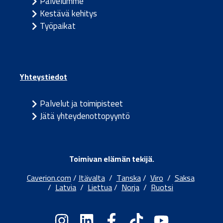
Palvelumme
Kestävä kehitys
Työpaikat
Yhteystiedot
Palvelut ja toimipisteet
Jätä yhteydenottopyyntö
Toimivan elämän tekijä.
Caverion.com
/
Itävalta
/
Tanska
/
Viro
/
Saksa
/
Latvia
/
Liettua
/
Norja
/
Ruotsi