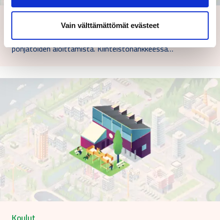
Rakennushankkeet
Vain välttämättömät evästeet
Rakennuksen menestyksekäs elinkaari alkaa jo ennen
pohjatöiden aloittamista. Kiinteistöhankkeessa…
Koulut