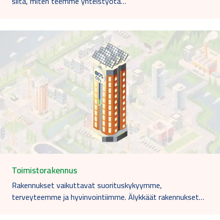
siitä, miten teemme yhteistyötä…
Toimistorakennus
Rakennukset vaikuttavat suorituskykyymme,
terveyteemme ja hyvinvointiimme. Älykkäät rakennukset…